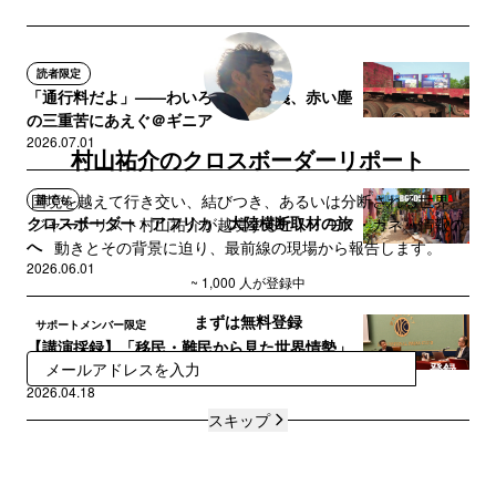
読者限定
「通行料だよ」——わいろと権威主義、赤い塵
の三重苦にあえぐ＠ギニア
2026.07.01
村山祐介のクロスボーダーリポート
国境を越えて行き交い、結びつき、あるいは分断される世界。
誰でも
クロスボーダー・アフリカ 大陸横断取材の旅
ジャーナリスト村山祐介が越境するヒト・モノ・カネ・情報の
へ
動きとその背景に迫り、最前線の現場から報告します。
2026.06.01
~ 1,000 人が登録中
まずは無料登録
サポートメンバー限定
【講演採録】「移民・難民から見た世界情勢」
登録
＠日本記者クラブ
2026.04.18
スキップ