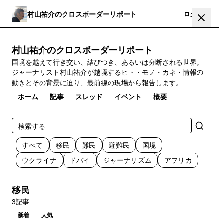
村山祐介のクロスボーダーリポート
登録
ログイン
村山祐介のクロスボーダーリポート
国境を越えて行き交い、結びつき、あるいは分断される世界。
ジャーナリスト村山祐介が越境するヒト・モノ・カネ・情報の
動きとその背景に迫り、最前線の現場から報告します。
ホーム
記事
スレッド
イベント
概要
すべて
移民
難民
避難民
国境
ウクライナ
ドバイ
ジャーナリズム
アフリカ
移民
3記事
新着
人気