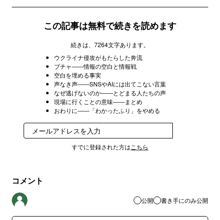
この記事は無料で続きを読めます
続きは、7264文字あります。
ウクライナ侵攻がもたらした奔流
ブチャ――情報の空白と情報戦
空白を埋める事実
声なき声――SNSやAIには出てこない言葉
なぜ逃げないのか――とどまる人たちの声
現場に行くことの意味――まとめ
おわりに――「わかったふり」をやめる
登録
すでに登録された方は
こちら
コメント
公開
書き手にのみ公開