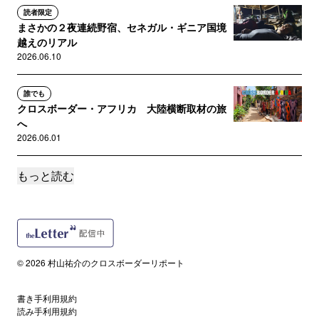
読者限定
まさかの２夜連続野宿、セネガル・ギニア国境
越えのリアル
2026.06.10
誰でも
クロスボーダー・アフリカ 大陸横断取材の旅
へ
2026.06.01
もっと読む
読者限定
「死の通り」によみがえった恐怖――復興した
ブチャに迫る自爆型ドローン
2026.05.30
読者限定
© 2026 村山祐介のクロスボーダーリポート
【講演採録・後編】危険地取材の考え方と実践
――勇気ではなくリスク判断を...
書き手利用規約
2026.05.26
読み手利用規約