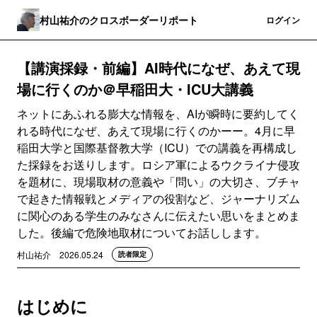
村山祐介のクロスボーダーリポート
登録
ログイン
【講演採録・前編】AI時代になぜ、あえて現
場に行くのか＠早稲田大・ICU大講義
ネットにあふれる膨大な情報を、AIが瞬時に要約してく
れる時代になぜ、あえて現場に行くのかーー。4月に早
稲田大学と国際基督教大学（ICU）での講義を再構成し
た採録をお送りします。ロシア軍によるウクライナ侵攻
を題材に、現場取材の意義や「問い」の大切さ、ブチャ
で起きた情報戦とメディアの役割など、ジャーナリズム
に関心のある学生のみなさんに伝えたい思いをまとめま
した。後編で危険地取材についてお話しします。
村山祐介
2026.05.24
読者限定
はじめに